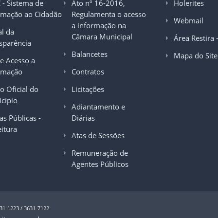
C - Sistema de
Ato nº 16-2016,
Holerites
rmação ao Cidadão
Regulamenta o acesso
Webmail
a informação na
al da
Câmara Municipal
Área Restira 
sparência
Balancetes
Mapa do Site
de Acesso a
rmação
Contratos
o Oficial do
Licitações
cípio
Adiantamento e
as Públicas -
Diárias
eitura
Atas de Sessões
Remuneração de
Agentes Públicos
631-1223 / 3631-7122