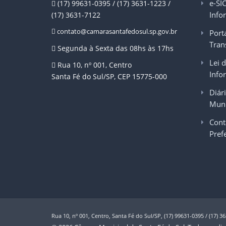
e-SI
(17) 99631-0395 / (17) 3631-1223 /
Info
(17) 3631-7122
contato@camarasantafedosul.sp.gov.br
Port
Tran
Segunda à Sexta das 08hs às 17hs
Lei 
Rua 10, nº 001, Centro
Info
Santa Fé do Sul/SP, CEP 15775-000
Diári
Muni
Cont
Pref
Rua 10, nº 001, Centro, Santa Fé do Sul/SP, (17) 99631-0395 / (17) 3