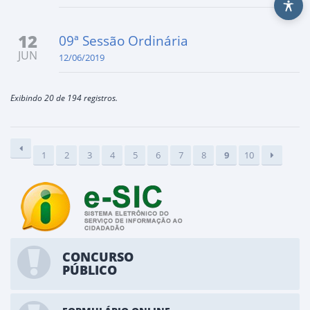
12
09ª Sessão Ordinária
JUN
12/06/2019
Exibindo 20 de 194 registros.
1
2
3
4
5
6
7
8
9
10
CONCURSO
PÚBLICO