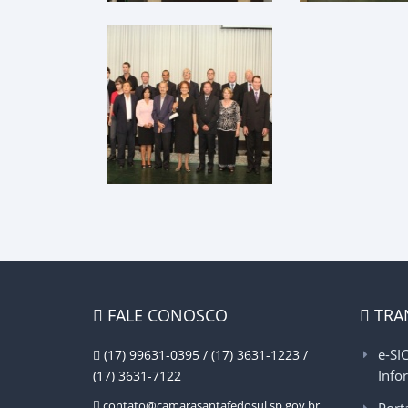
FALE CONOSCO
TRA
e-SI
(17) 99631-0395 / (17) 3631-1223 /
Info
(17) 3631-7122
contato@camarasantafedosul.sp.gov.br