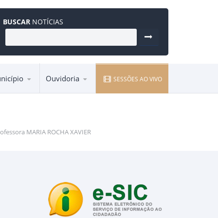
BUSCAR
NOTÍCIAS
nicípio
Ouvidoria
SESSÕES AO VIVO
Entre em contato pela Ouvidoria
Professora MARIA ROCHA XAVIER