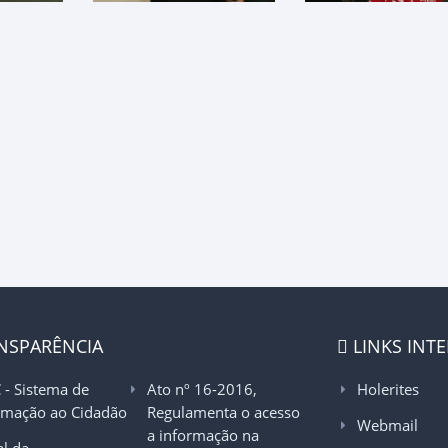
NSPARÊNCIA
LINKS INT
C - Sistema de
Ato nº 16-2016,
Holerites
rmação ao Cidadão
Regulamenta o acesso
Webmail
a informação na