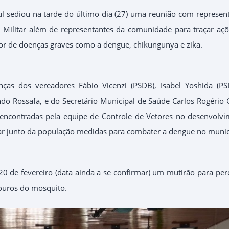
l sediou na tarde do último dia (27) uma reunião com represen
l e Militar além de representantes da comunidade para traçar aç
r de doenças graves como a dengue, chikungunya e zika.
as dos vereadores Fábio Vicenzi (PSDB), Isabel Yoshida (PS
o Rossafa, e do Secretário Municipal de Saúde Carlos Rogério 
s encontradas pela equipe de Controle de Vetores no desenvolv
ar junto da população medidas para combater a dengue no munic
 20 de fevereiro (data ainda a se confirmar) um mutirão para per
douros do mosquito.