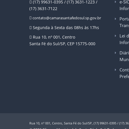
e-SI
(17) 99631-0395 / (17) 3631-1223 /
Info
(17) 3631-7122
contato@camarasantafedosul.sp.gov.br
Port
Tran
Segunda à Sexta das 08hs às 17hs
Lei 
Rua 10, nº 001, Centro
Info
Santa Fé do Sul/SP, CEP 15775-000
Diári
Muni
Cont
Pref
Rua 10, nº 001, Centro, Santa Fé do Sul/SP, (17) 99631-0395 / (17) 3