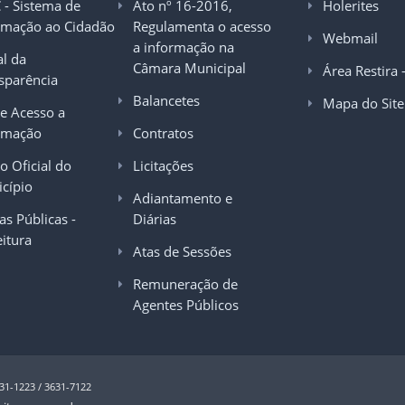
C - Sistema de
Ato nº 16-2016,
Holerites
rmação ao Cidadão
Regulamenta o acesso
Webmail
a informação na
al da
Câmara Municipal
Área Restira 
sparência
Balancetes
Mapa do Site
de Acesso a
rmação
Contratos
o Oficial do
Licitações
cípio
Adiantamento e
as Públicas -
Diárias
eitura
Atas de Sessões
Remuneração de
Agentes Públicos
631-1223 / 3631-7122